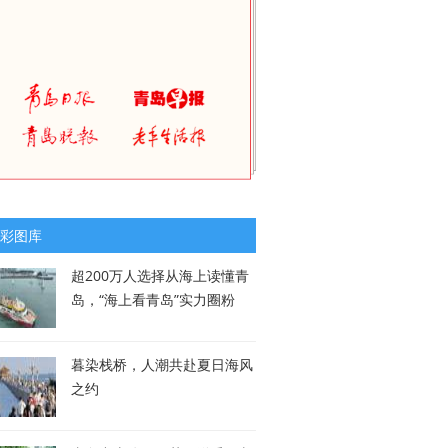
彩图库
超200万人选择从海上读懂青
岛，“海上看青岛”实力圈粉
暮染栈桥，人潮共赴夏日海风
之约