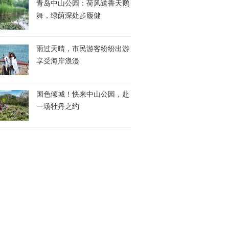
青岛中山公园：荷风送香天鹅
舞，绿荫深处步履健
雨过天晴，市民游客纷纷出游
享受海岸浪漫
国色倾城！快来中山公园，赴
一场牡丹之约