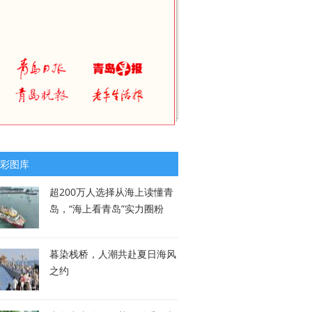
彩图库
超200万人选择从海上读懂青
岛，“海上看青岛”实力圈粉
暮染栈桥，人潮共赴夏日海风
之约