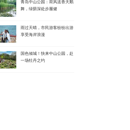
青岛中山公园：荷风送香天鹅
舞，绿荫深处步履健
雨过天晴，市民游客纷纷出游
享受海岸浪漫
国色倾城！快来中山公园，赴
一场牡丹之约