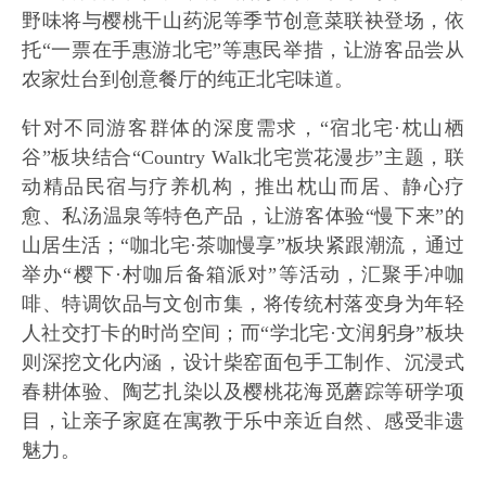
野味将与樱桃干山药泥等季节创意菜联袂登场，依
托“一票在手惠游北宅”等惠民举措，让游客品尝从
农家灶台到创意餐厅的纯正北宅味道。
针对不同游客群体的深度需求，“宿北宅·枕山栖
谷”板块结合“Country Walk北宅赏花漫步”主题，联
动精品民宿与疗养机构，推出枕山而居、静心疗
愈、私汤温泉等特色产品，让游客体验“慢下来”的
山居生活；“咖北宅·茶咖慢享”板块紧跟潮流，通过
举办“樱下·村咖后备箱派对”等活动，汇聚手冲咖
啡、特调饮品与文创市集，将传统村落变身为年轻
人社交打卡的时尚空间；而“学北宅·文润躬身”板块
则深挖文化内涵，设计柴窑面包手工制作、沉浸式
春耕体验、陶艺扎染以及樱桃花海觅蘑踪等研学项
目，让亲子家庭在寓教于乐中亲近自然、感受非遗
魅力。