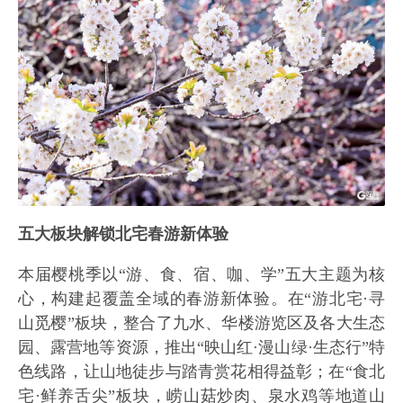
五大板块解锁北宅春游新体验
本届樱桃季以“游、食、宿、咖、学”五大主题为核
心，构建起覆盖全域的春游新体验。在“游北宅·寻
山觅樱”板块，整合了九水、华楼游览区及各大生态
园、露营地等资源，推出“映山红·漫山绿·生态行”特
色线路，让山地徒步与踏青赏花相得益彰；在“食北
宅·鲜养舌尖”板块，崂山菇炒肉、泉水鸡等地道山