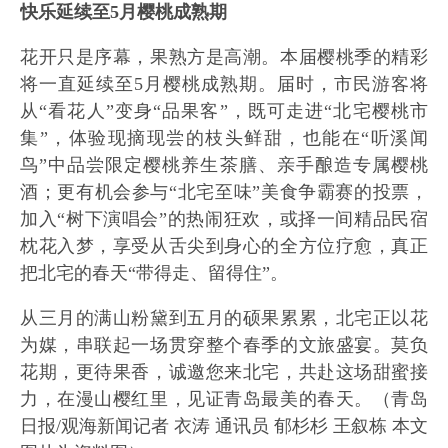
快乐延续至5月樱桃成熟期
花开只是序幕，果熟方是高潮。本届樱桃季的精彩
将一直延续至5月樱桃成熟期。届时，市民游客将
从“看花人”变身“品果客”，既可走进“北宅樱桃市
集”，体验现摘现尝的枝头鲜甜，也能在“听溪闻
鸟”中品尝限定樱桃养生茶膳、亲手酿造专属樱桃
酒；更有机会参与“北宅至味”美食争霸赛的投票，
加入“树下演唱会”的热闹狂欢，或择一间精品民宿
枕花入梦，享受从舌尖到身心的全方位疗愈，真正
把北宅的春天“带得走、留得住”。
从三月的满山粉黛到五月的硕果累累，北宅正以花
为媒，串联起一场贯穿整个春季的文旅盛宴。莫负
花期，更待果香，诚邀您来北宅，共赴这场甜蜜接
力，在漫山樱红里，见证青岛最美的春天。（青岛
日报/观海新闻记者 衣涛 通讯员 郁杉杉 王叙栋 本文