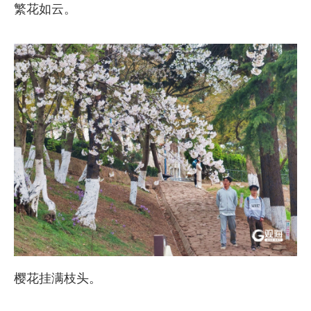
繁花如云。
樱花挂满枝头。