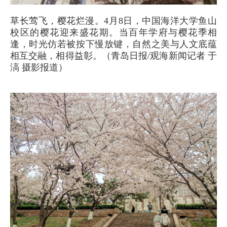
草长莺飞，樱花烂漫。4月8日，中国海洋大学鱼山
校区的樱花迎来盛花期。当百年学府与樱花季相
逢，时光仿若被按下慢放键，自然之美与人文底蕴
相互交融，相得益彰。（青岛日报/观海新闻记者 于
滈 摄影报道）