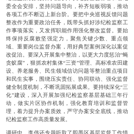
委全会安排，坚持问题导向，补齐短板弱项，推动
各项工作不断迈上新台阶。要把中央巡视反馈问题
整改作为重要政治任务，既带头抓好涉纪检监察工
作事项落实，又发挥职能作用强化整改监督。要始
终保持反腐败坚强定力，聚焦关键少数、重点领
域、重要岗位监督办案，用好典型案例深化以案促
改促治。要深入开展集中整治，以更大力度惩治“蝇
贪蚁腐”，狠抓农村集体“三资”管理、高标准农田建
设、养老服务、民生领域信访问题等整治重点项目
和民生实事，围绕压实责任、协同联动、强化监督
健全制度机制，不断巩固拓展成果。要持续深化“三
化”建设，深入开展加强纪检监察基层基础三年行
动，做实片区协作机制，强化教育培训和监督管
理，着力提升办案质效，严守办案安全底线，推动
纪检监察工作高质量发展。
调研中，李伟还专题听取了即墨区基层监督工作情