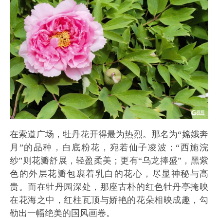
在索道广场，牡丹花开得最为热烈。那名为“嫦娥奔
月”的品种，白底粉花，宛若仙子凌波；“西施浣
纱”则花瓣舒展，轻盈柔美；更有“乌龙捧盛”，黑紫
色的外层花瓣包裹着乳白的花心，尽显神秘与高
贵。而在牡丹园深处，那座古朴的红色牡丹亭掩映
在花海之中，红柱瓦顶与娇艳的花朵相映成趣，勾
勒出一幅绝美的国风画卷。