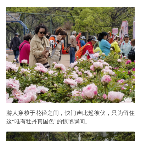
游人穿梭于花径之间，快门声此起彼伏，只为留住
这“唯有牡丹真国色”的惊艳瞬间。