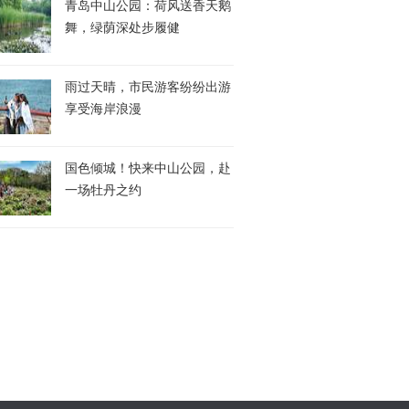
青岛中山公园：荷风送香天鹅
舞，绿荫深处步履健
雨过天晴，市民游客纷纷出游
享受海岸浪漫
国色倾城！快来中山公园，赴
一场牡丹之约