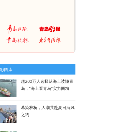
彩图库
超200万人选择从海上读懂青
岛，“海上看青岛”实力圈粉
暮染栈桥，人潮共赴夏日海风
之约