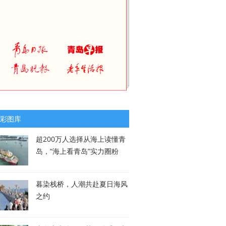
彩图库
超200万人选择从海上读懂青
岛，“海上看青岛”实力圈粉
暮染栈桥，人潮共赴夏日海风
之约