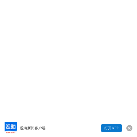
12-26 00:01
·
青岛日报社 / 观海新闻
满船清梦压星河，偷捧时间煮雨喝。挑灯夜战
奋笔疾书的考研人啊，在你奋斗的同时，也在
为学弟学妹们做榜样。今天你们就要走上“战
场”，中国石油大学（华东）新媒体中心的学生
记者悄悄为你们录制了一段视频，并悄悄伸出
12
小指——记得，要和努力一“研”为定哦！责任编
辑：杨海涛
打开观海
12
竹杖芒鞋轻似马，谁怕？研考2021，我们来了！尽吾志也
而不能至者，可以无悔矣！
查看详情>>
Copyright © 青岛日报社（集团）版权所有
观海新闻客户端
打开APP