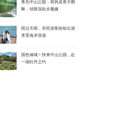
青岛中山公园：荷风送香天鹅
舞，绿荫深处步履健
雨过天晴，市民游客纷纷出游
享受海岸浪漫
国色倾城！快来中山公园，赴
一场牡丹之约