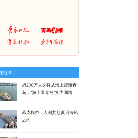
彩图库
超200万人选择从海上读懂青
岛，“海上看青岛”实力圈粉
暮染栈桥，人潮共赴夏日海风
之约