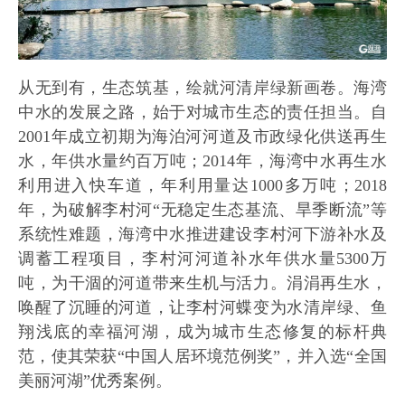
从无到有，生态筑基，绘就河清岸绿新画卷。海湾
中水的发展之路，始于对城市生态的责任担当。自
2001年成立初期为海泊河河道及市政绿化供送再生
水，年供水量约百万吨；2014年，海湾中水再生水
利用进入快车道，年利用量达1000多万吨；2018
年，为破解李村河“无稳定生态基流、旱季断流”等
系统性难题，海湾中水推进建设李村河下游补水及
调蓄工程项目，李村河河道补水年供水量5300万
吨，为干涸的河道带来生机与活力。涓涓再生水，
唤醒了沉睡的河道，让李村河蝶变为水清岸绿、鱼
翔浅底的幸福河湖，成为城市生态修复的标杆典
范，使其荣获“中国人居环境范例奖”，并入选“全国
美丽河湖”优秀案例。