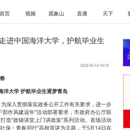
首页
视频
观象山
直播
天下
”走进中国海洋大学，护航毕业生
2026-05-14 19:18
青春
海洋大学 护航毕业生逐梦青岛
讯 为深入贯彻落实政务公开工作有关要求，进一步
干部作风建设年”活动部署要求，市政府办公厅联
打造“政辅讲堂上门讲政策”系列活动。首场活动
治社保・青春同行”高校宣讲为主题，于5月14日在