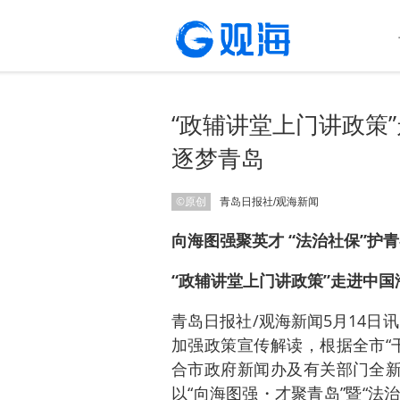
“政辅讲堂上门讲政策
逐梦青岛
©原创
青岛日报社/观海新闻
向海图强聚英才 “法治社保”护
“政辅讲堂上门讲政策”走进中国
青岛日报社/观海新闻5月14日
加强政策宣传解读，根据全市“
合市政府新闻办及有关部门全新
以“向海图强・才聚青岛”暨“法