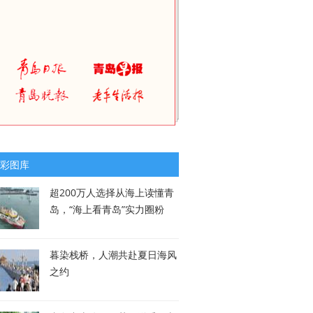
彩图库
超200万人选择从海上读懂青
岛，“海上看青岛”实力圈粉
暮染栈桥，人潮共赴夏日海风
之约