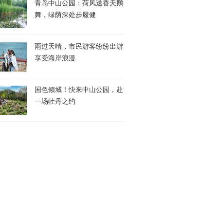
青岛中山公园：荷风送香天鹅
舞，绿荫深处步履健
雨过天晴，市民游客纷纷出游
享受海岸浪漫
国色倾城！快来中山公园，赴
一场牡丹之约