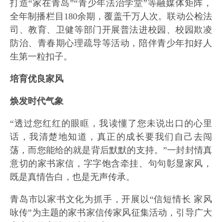
打造“家在青岛”“青少年法治学堂”等融媒体矩阵，
全年制播栏目180余期，覆盖千万人次。联动公检法
司、教育、卫健等部门开展普法进校园、校园欺凌
防治、青春期心理疏导等活动，陪伴青少年扣好人
生第一粒扣子。
培育优良家风
焕发时代气象
“透过您红红的眼眶，我读懂了您未说出口的心里
话，我清楚地知道，真正的成长要我们自己去闯
荡，而您能给的就是背后默默的支持。”一封封情真
意切的家书家信，字字饱含牵挂、句句彰显家风，
既是真情告白，也是无声传承。
青岛市以家书文化为抓手，开展以“信短情长 家风
咏传”为主题的家书家信传家风征集活动，引导广大