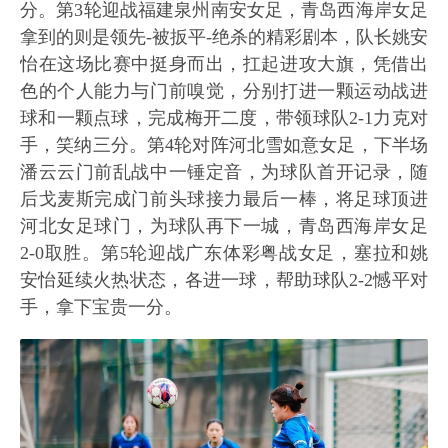
分。第3轮迎战福建泉州南安女足，青岛西海岸女足
拿到的则是领先-被扳平-绝杀的精彩剧本，队长姚安
怡在这场比赛中挺身而出，扛起进攻大旗，凭借出
色的个人能力与门前嗅觉，分别打进一颗运动战进
球和一颗点球，完成梅开二度，带领球队2-1力克对
手，笑纳三分。第4轮对阵河北雪如意女足，下半场
潘云云门前乱战中一锤定音，为球队首开记录，随
后戈麦斯完成门前头球接力最后一棒，将足球顶进
河北女足球门，为球队再下一城，青岛西海岸女足
2-0取胜。第5轮迎战广东体彩粤战女足，塞拉和姚
安怡延续火热状态，各进一球，帮助球队2-2憾平对
手，拿下宝贵一分。