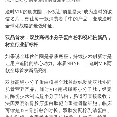
球消费者提供更精准的健康解决方案。
逢时VIK的朋友圈，不仅让“质量是天”成为逢时的诚
信名片，更让每一款消费者手中的产品，变成逢时
全球化战略的最强印证。
双品首发：双肽高钙小分子蛋白粉和视轻松新品，
树立行业新标杆
如果说全球伙伴圈是品质底座，持续技术创新才是
让用户追随的核心动力。本届NHNE上，逢时VIK两
款全球首发新品亮相——
双肽高钙小分子蛋白粉是全球首款纯动物双肽协同
肌骨营养产品。逢时VIK南极磷虾小分子肽，经定
向酶切技术制成超小分子结构，肠道可直接吸收；
法国罗赛洛骨胶原蛋白肽靶向重建骨骼细胞，临床
可缩短32%骨折愈合时长。双肽复配柠乳清蛋白、