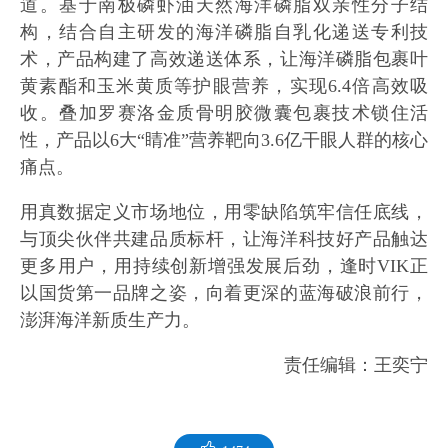
道。基于南极磷虾油天然海洋磷脂双亲性分子结
构，结合自主研发的海洋磷脂自乳化递送专利技
术，产品构建了高效递送体系，让海洋磷脂包裹叶
黄素酯和玉米黄质等护眼营养，实现6.4倍高效吸
收。叠加罗赛洛金质骨明胶微囊包裹技术锁住活
性，产品以6大“睛准”营养靶向3.6亿干眼人群的核心
痛点。
用真数据定义市场地位，用零缺陷筑牢信任底线，
与顶尖伙伴共建品质标杆，让海洋科技好产品触达
更多用户，用持续创新增强发展后劲，逢时VIK正
以国货第一品牌之姿，向着更深的蓝海破浪前行，
澎湃海洋新质生产力。
责任编辑：王奕宁