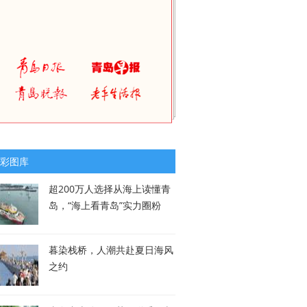
彩图库
超200万人选择从海上读懂青
岛，“海上看青岛”实力圈粉
暮染栈桥，人潮共赴夏日海风
之约