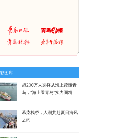
彩图库
超200万人选择从海上读懂青
岛，“海上看青岛”实力圈粉
暮染栈桥，人潮共赴夏日海风
之约