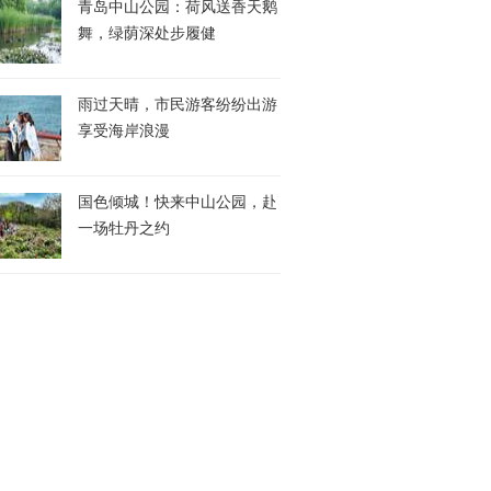
青岛中山公园：荷风送香天鹅
舞，绿荫深处步履健
雨过天晴，市民游客纷纷出游
享受海岸浪漫
国色倾城！快来中山公园，赴
一场牡丹之约