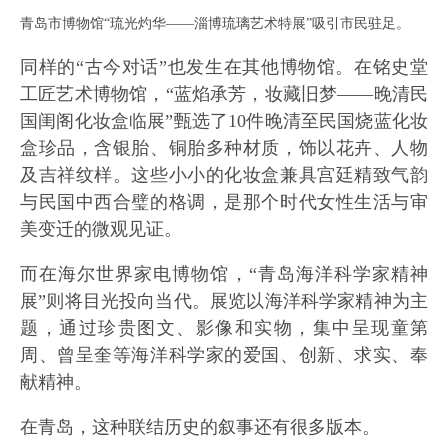
青岛市博物馆“琉光灼华——淄博琉璃艺术特展”吸引市民驻足。
同样的“古今对话”也发生在其他博物馆。在铭史堂
工匠艺术博物馆，“蓝焰承芳，妆藏旧梦——晚清民
国闺阁化妆盒临展”甄选了10件晚清至民国烧蓝化妆
盒珍品，含银胎、铜胎多种材质，饰以花卉、人物
及吉祥纹样。这些小小的化妆盒兼具宫廷精致气韵
与民国中西合璧的格调，是那个时代女性生活与审
美变迁的微观见证。
而在海尔世界家电博物馆，“青岛海洋科学家精神
展”则将目光投向当代。展览以海洋科学家精神为主
题，通过珍贵图文、影像和实物，集中呈现童第
周、曾呈奎等海洋科学家的爱国、创新、求实、奉
献精神。
在青岛，这种联结历史的叙事还有很多版本。