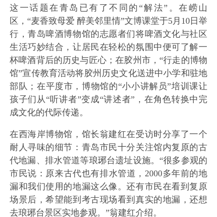
这一话题在青岛已有了不同的“解法”。在崂山
区，“麦香致母爱 醉美邻里情”文博课堂于5月10日举
行，青岛啤酒博物馆的志愿者们将啤酒文化与社区
生活巧妙结合，让居民在轻松的氛围中便可了解一
杯啤酒背后的历史与匠心；在胶州市，“行走的博物
馆”宣传教育活动将胶州历史文化送进中小学和驻地
部队；在平度市，博物馆的“小小讲解员”培训课让
孩子们从“听讲者”变成“讲述者”，在角色转换中完
成文化的代际传递。
在西海岸博物馆，馆长翁建红在受访时分享了一个
耐人寻味的细节：青岛市民十分关注馆内复原的古
代地漏、排水管道等琅琊台遗址设施。“很多参观的
市民说：原来古代也有排水管道，2000多年前的地
漏和我们使用的地漏这么像。还有市民在看到复原
场景后，希望能到考古现场看到真实的地漏，还想
去琅琊台景区实地参观。”翁建红介绍。