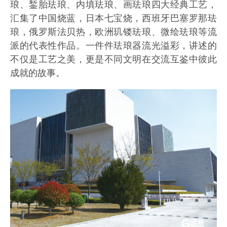
琅、錾胎珐琅、内填珐琅、画珐琅四大经典工艺，
汇集了中国烧蓝，日本七宝烧，西班牙巴塞罗那珐
琅，俄罗斯法贝热，欧洲玑镂珐琅、微绘珐琅等流
派的代表性作品。一件件珐琅器流光溢彩，讲述的
不仅是工艺之美，更是不同文明在交流互鉴中彼此
成就的故事。