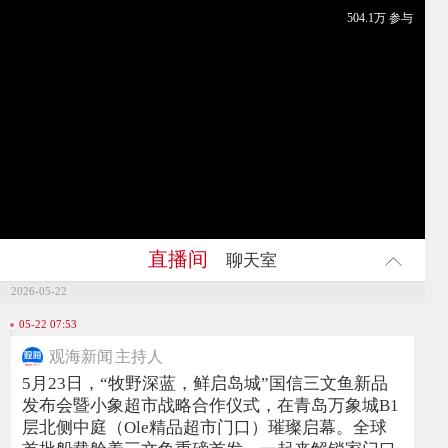
504.1万 参与
直播间
聊天室
2026-05-22
05-22 07:53
观海新闻
主持人
5月23日，“牧野深蓝，鲜启岛城”国信三文鱼新品
发布会暨小象超市战略合作仪式，在青岛万象城B1
层北侧中庭（Ole精品超市门口）璀璨启幕。全球