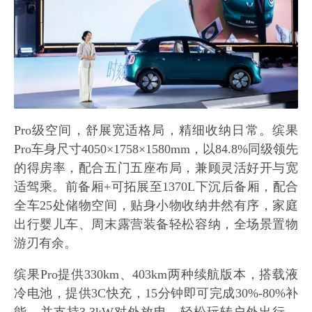
Pro级空间，舒展宽适格局，精细收纳日常。缤果
Pro车身尺寸4050×1758×1580mm，以84.8%同级领先
的得房率，配合五门五座布局，兼顾灵活好开与宽
适驾乘。前备厢+可拓展至1370L下沉后备厢，配合
全车25处储物空间，贴身小物收纳井然有序，家庭
出行婴儿车、周末露营装备轻松容纳，全场景置物
游刃有余。
缤果Pro提供330km、403km两种续航版本，搭载液
冷电池，提供3C快充，15分钟即可完成30%-80%补