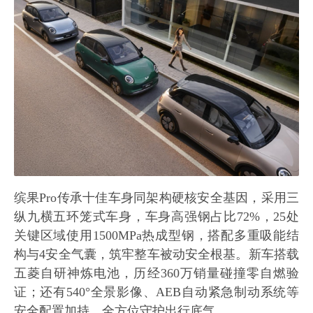
缤果Pro传承十佳车身同架构硬核安全基因，采用三
纵九横五环笼式车身，车身高强钢占比72%，25处
关键区域使用1500MPa热成型钢，搭配多重吸能结
构与4安全气囊，筑牢整车被动安全根基。新车搭载
五菱自研神炼电池，历经360万销量碰撞零自燃验
证；还有540°全景影像、AEB自动紧急制动系统等
安全配置加持，全方位守护出行底气。