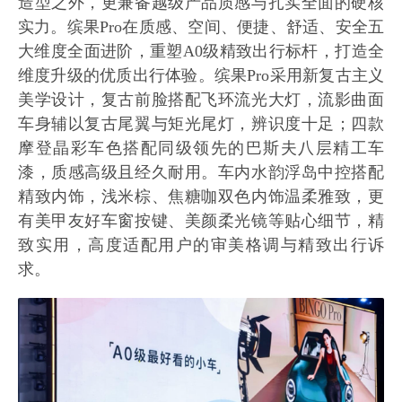
造型之外，更兼备越级产品质感与扎实全面的硬核
实力。缤果Pro在质感、空间、便捷、舒适、安全五
大维度全面进阶，重塑A0级精致出行标杆，打造全
维度升级的优质出行体验。缤果Pro采用新复古主义
美学设计，复古前脸搭配飞环流光大灯，流影曲面
车身辅以复古尾翼与矩光尾灯，辨识度十足；四款
摩登晶彩车色搭配同级领先的巴斯夫八层精工车
漆，质感高级且经久耐用。车内水韵浮岛中控搭配
精致内饰，浅米棕、焦糖咖双色内饰温柔雅致，更
有美甲友好车窗按键、美颜柔光镜等贴心细节，精
致实用，高度适配用户的审美格调与精致出行诉
求。