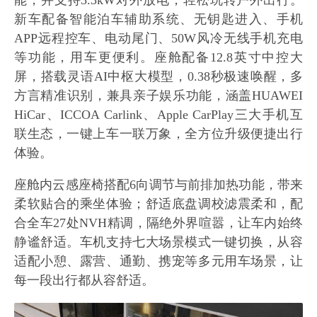
能，并支持3.3kW对外放电，轻松玩转户外出行。
新车配备智能泊车辅助系统、无钥匙进入、手机
APP远程控车、电动尾门、50W风冷无线手机充电
等功能，用车更便利。座舱配备12.8英寸中控大
屏，搭载灵语AI中枢大模型，0.38秒极速唤醒，多
方言精准识别，兼具亲子娱乐功能，涵盖HUAWEI
HiCar、ICCOA Carlink、Apple CarPlay三大手机互
联生态，一键上车一联万象，全方位升级便捷出行
体验。
座舱内云感座椅搭配6向调节与前排加热功能，带来
柔软贴合的乘坐体验；舒适底盘调校滤震柔和，配
合全车27处NVH精调，隔绝外界喧嚣，让车内始终
静谧舒适。车机支持七大场景模式一键切换，从容
适配小憩、露营、通勤、携宠等多元用车场景，让
每一段出行都从容舒适。