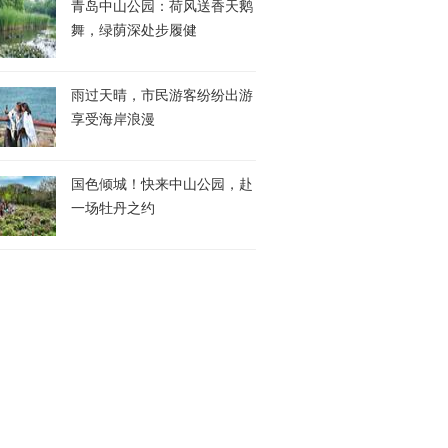
青岛中山公园：荷风送香天鹅
舞，绿荫深处步履健
雨过天晴，市民游客纷纷出游
享受海岸浪漫
国色倾城！快来中山公园，赴
一场牡丹之约