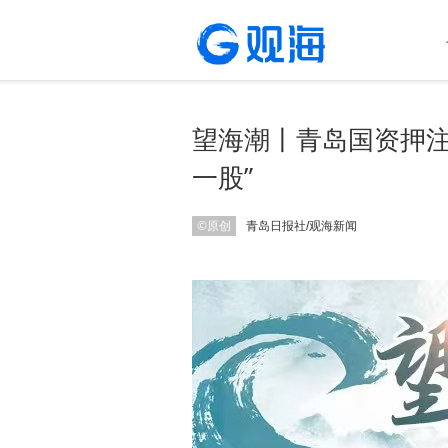
望海潮丨青岛国资押注
一股”
©原创
青岛日报社/观海新闻