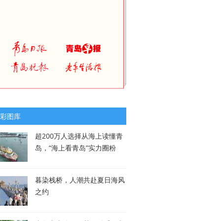
彩图库
超200万人选择从海上读懂青
岛，“海上看青岛”实力圈粉
暮染栈桥，人潮共赴夏日海风
之约