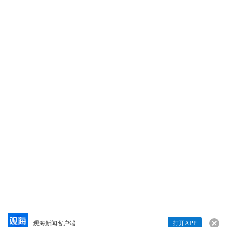
5月15日，山姆会员商店济南店与青岛店同步开
业。开业仅几天，社交平台便涌现大量“偷吃”视
频。一时间，“山东人把山姆吃成了自助餐”的嘲
讽铺天盖地。然而，记者深入调查后发现，多
段核心画面被发现来自外地的旧素材，那些为
流量不惜“移花接木”的账号，那些张口就来的地
域黑们，该为自己的行为付出代价了。（青岛
1193
日报社/观海新闻记者丨王凤一 文案丨王国钰 制
作丨孙华廷 编辑丨周晓）
打开观海
1193
望海潮 | 济南、青岛山姆“偷吃”反转 “地域黑”们 为何敢张
口就来
查看详情>>
Copyright © 青岛日报社（集团）版权所有
观海新闻客户端
打开APP