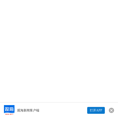
5月31日，喜家德联合浮山新区街道举办“学习
非遗，喂长辈第一口水饺”亲子活动，带领100
组孩子家庭体验民俗，为长辈送上暖心水饺、
践行孝亲美德。（青岛日报社/观海新闻记者 姜
皓文｜责任编辑 冯晟）
1421
1421
打开观海
Copyright © 青岛日报社（集团）版权所有
传承民俗韵味｜学习非遗 喂长辈第一口水饺
查看详情>>
观海新闻客户端
打开APP