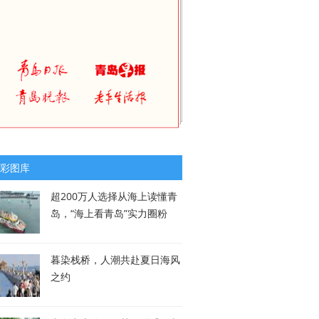
彩图库
超200万人选择从海上读懂青
岛，“海上看青岛”实力圈粉
暮染栈桥，人潮共赴夏日海风
之约