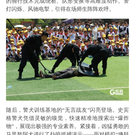
的骑行技术完成绕桩、队形变换等高难度动作。警
灯闪烁、风驰电掣，引得在场师生阵阵欢呼。
随后，警犬训练基地的“无言战友”闪亮登场。史宾
格警犬凭借灵敏的嗅觉，快速精准地搜索出“爆炸
物”，展现出极强的专业素养。紧接着，凶猛勇敢的
马里努阿犬进行了扑咬抓捕演示——面对模拟“嫌疑