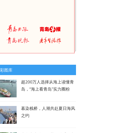
彩图库
超200万人选择从海上读懂青
岛，“海上看青岛”实力圈粉
暮染栈桥，人潮共赴夏日海风
之约