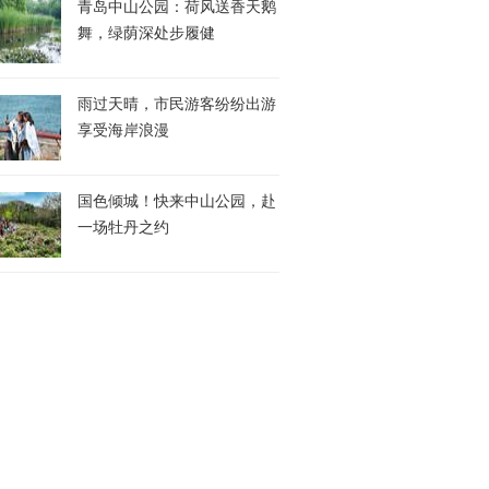
青岛中山公园：荷风送香天鹅
舞，绿荫深处步履健
雨过天晴，市民游客纷纷出游
享受海岸浪漫
国色倾城！快来中山公园，赴
一场牡丹之约