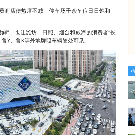
会员商店便热度不减。停车场千余车位日日饱和，
。
尝鲜”，也让潍坊、日照、烟台和威海的消费者“长
、鲁Y、鲁K等外地牌照车辆随处可见。
精