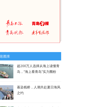
彩图库
超200万人选择从海上读懂青
岛，“海上看青岛”实力圈粉
暮染栈桥，人潮共赴夏日海风
之约