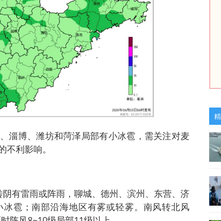
精
、淄博、潍坊和菏泽局部有小冰雹，需关注对麦
的不利影响。
转阴有雷雨或阵雨，聊城、德州、滨州、东营、济
小冰雹；南部沿海地区有雾或轻雾。南风转北风
雨时阵风8~10级局部11级以上。