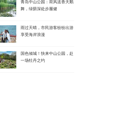
青岛中山公园：荷风送香天鹅
舞，绿荫深处步履健
雨过天晴，市民游客纷纷出游
享受海岸浪漫
国色倾城！快来中山公园，赴
一场牡丹之约