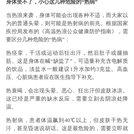
身体受不了，小心这几种危险的“热病”
当热浪来袭，身体可能会出现各种不适，而大家以
为的普通头晕，则可能是热射病的前兆。根据国家
疾控局发布的《高温热浪公众健康防护指南》，需
要区分几种危险的“热病”：
热痉挛，干活或运动后狂出汗，然后肚子或腿抽
筋。这是身体在喊“缺盐了”，可适量补充含电解质
的饮品，淡盐水一般建议1升水加约3克盐。高血
压、心脏病患者应在医生指导下补充。
热衰竭，会出现头晕、恶心、狂出汗但皮肤冰凉。
这已经是严重的缺水反应，需要立刻去阴凉处降
温。
热射病，患者体温飙到40℃以上，但皮肤干热无
汗，甚至昏迷说胡话。这是最危险的，需要立即就