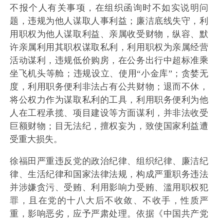
不报个人有关事项，在组织函询时不如实说明问
题，违规为他人谋取人事利益；廉洁底线失守，利
用职权为他人谋取利益、亲属收受财物，纵容、默
许亲属利用其职权谋取私利，利用职权为亲属经营
活动谋利，违规低价购房，在公务出行中超标准乘
坐飞机头等舱；违规设立、使用“小金库”；贪婪无
度，利用职务便利非法占有公共财物；退而不休，
将公权力作为谋取私利的工具，利用职务便利为他
人在工程承揽、项目建设等方面谋利，并非法收受
巨额财物；目无法纪，擅权妄为，致使国家利益遭
受重大损失。
徐福田严重违反党的政治纪律、组织纪律、廉洁纪
律、生活纪律和国家法律法规，构成严重职务违法
并涉嫌贪污、受贿、利用影响力受贿、滥用职权犯
罪，且在党的十八大后不收敛、不收手，性质严
重，影响恶劣，应予严肃处理。依据《中国共产党