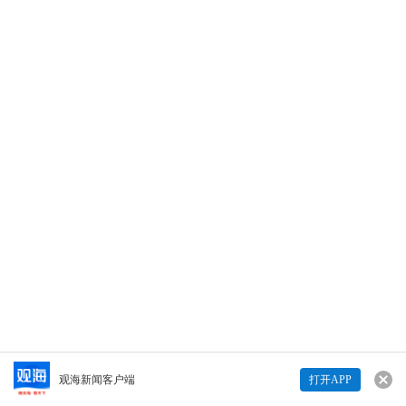
06-03 17:37
©原创
青岛，我的梦丨跟着奥运冠军陈梦，探寻梦开
始的地方，读懂藏在山海里的青岛浪漫。（编
辑丨单蓓蓓）
838
838
打开观海
Copyright © 青岛日报社（集团）版权所有
青岛，我的梦丨跟着奥运冠军陈梦，探寻梦开始的地方，
读懂藏在山海里的青岛浪漫
查看详情>>
观海新闻客户端
打开APP