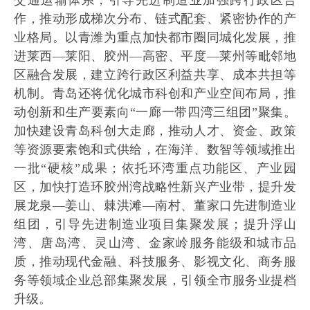
交通运输体系，引导先进制造业加强跨行政区合
作，推动形成梯次分布、链式配套、紧密协作的产
业格局。以青潍为重点加快都市圈同城化发展，推
进莱西—莱阳、胶州—高密、平度—莱州等毗邻地
区融合发展，建立跨行政区利益共享、成本共担等
机制。青岛还将优化城市科创和产业空间布局，推
动创新和生产要素向“一廊一带四湾三组团”聚集。
加快建设青岛科创大走廊，推动人才、资金、政策
等资源要素饱和式供给，在海洋、数智等领域推出
一批“硬核”成果；依托环湾重点功能区、产业园
区，加快打造环胶州湾战略性新兴产业带，提升发
展龙泉—姜山、棘洪滩—南村、董家口先进制造业
组团，引导先进制造业项目集聚发展；提升浮山
湾、唐岛湾、灵山湾、金家岭服务能级和城市品
质，推动现代金融、科技服务、影视文化、商务服
务等领域企业总部集聚发展，引领全市服务业提档
升级。