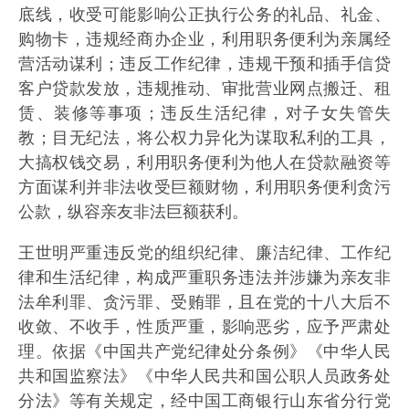
底线，收受可能影响公正执行公务的礼品、礼金、
购物卡，违规经商办企业，利用职务便利为亲属经
营活动谋利；违反工作纪律，违规干预和插手信贷
客户贷款发放，违规推动、审批营业网点搬迁、租
赁、装修等事项；违反生活纪律，对子女失管失
教；目无纪法，将公权力异化为谋取私利的工具，
大搞权钱交易，利用职务便利为他人在贷款融资等
方面谋利并非法收受巨额财物，利用职务便利贪污
公款，纵容亲友非法巨额获利。
王世明严重违反党的组织纪律、廉洁纪律、工作纪
律和生活纪律，构成严重职务违法并涉嫌为亲友非
法牟利罪、贪污罪、受贿罪，且在党的十八大后不
收敛、不收手，性质严重，影响恶劣，应予严肃处
理。依据《中国共产党纪律处分条例》《中华人民
共和国监察法》《中华人民共和国公职人员政务处
分法》等有关规定，经中国工商银行山东省分行党