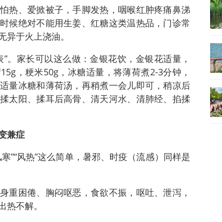
怕热、爱掀被子，手脚发热，咽喉红肿疼痛鼻涕
时候绝对不能用生姜、红糖这类温热品，门诊常
无异于火上浇油。
表”。家长可以这么做：金银花饮，金银花适量，
5g，粳米50g，冰糖适量，将薄荷煮2-3分钟，
适量冰糖和薄荷汤，再稍煮一会儿即可，稍凉后
揉太阳、揉耳后高骨、清天河水、清肺经、掐揉
变兼症
寒”“风热”这么简单，暑邪、时疫（流感）同样是
身重困倦、胸闷呕恶，食欲不振，呕吐、泄泻，
出热不解。