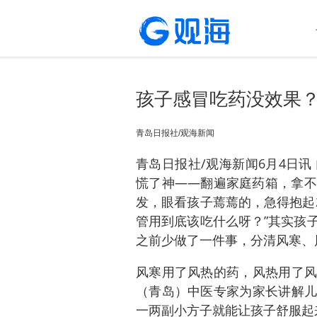
孩子感冒吃药没效果
青岛日报社/观海新闻
青岛日报社/观海新闻6月4日
慌了神——翻遍家庭药箱，拿不
发，眼看孩子蔫蔫的，急得抱起
管用到底该吃什么呀？”其实孩
之前少做了一件事，分清风寒、
风寒用了风热的药，风热用了风
（青岛）中医专家为家长讲解儿
一两副小方子就能让孩子舒服起