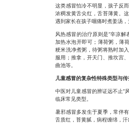
这类感冒怕冷不明显，孩子反而
浓稠发黄舌尖红，舌苔薄黄。这
遇到家长在孩子咽痛时煮姜汤，
风热感冒的治疗原则是“辛凉解
加热水泡开即可；薄荷粥，薄荷1
粳米洗净煮粥，待粥将熟时加入
服用；推拿，开天门、推坎宫、
曲池等。
儿童感冒的复杂性特殊类型与传
中医对儿童感冒的辨证远不止“风
临床常见类型。
暑邪感冒多发生于夏季，常伴有
舌质红，苔黄腻，病程缠绵，汗