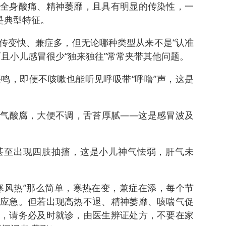
全身酸痛、精神萎靡，且具有明显的传染性，一
是典型特征。
传变快、兼症多，但无论哪种类型从来不是“认准
且小儿感冒很少“独来独往”常常夹带其他问题。
鸣，即便不咳嗽也能听见呼吸带“呼噜”声，这是
气酸腐，大便不调，舌苔厚腻——这是感冒波及
甚至出现四肢抽搐，这是小儿神气怯弱，肝气未
寒风热”那么简单，寒热在变，兼症在添，每个节
应急。但若出现高热不退、精神萎靡、咳喘气促
，请务必及时就诊，由医生辨证处方，不要在家