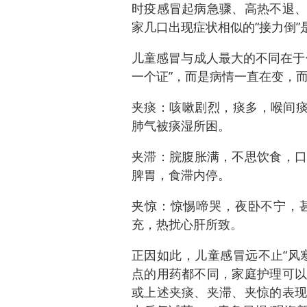
时疫感冒起病急骤、高热不退、
家几口出现症状相似的“接力倒”
儿童感冒与成人最大的不同在于
一个证”，而是病情一直在变，而
夹痰：咳嗽剧烈，痰多，喉间痰
肺气被痰湿所困。
夹滞：脘腹胀满，不思饮食，口
脾胃，食滞内停。
夹惊：惊惕啼哭，夜卧不宁，
充，热扰心肝所致。
正因如此，儿童感冒远不止“风
点的用药都不同，家庭护理可以
或上述夹痰、夹滞、夹惊的表现