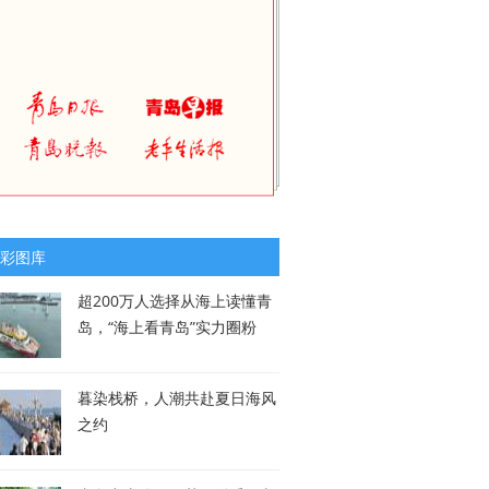
彩图库
超200万人选择从海上读懂青
岛，“海上看青岛”实力圈粉
暮染栈桥，人潮共赴夏日海风
之约