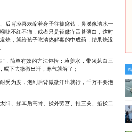
、后背凉喜欢缩着身子往被窝钻，鼻涕像清水一
喉咙不红不痛，或者只是轻微痒舌苔薄白，这时
发烧，就给孩子吃清热解毒的中成药，结果烧没
。
表”，简单有效的方法包括：葱姜水，带须葱白三
钟，喝下去微微出汗，寒气就解了；
精
耐受为度，泡到后背微微汗出就行，千万不要泡
太阳、揉耳后高骨、揉外劳宫、推三关、掐揉二