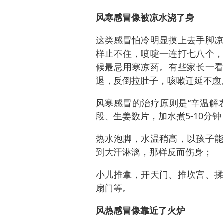
风寒感冒像被凉水浇了身
这类感冒怕冷明显摸上去手脚凉
样止不住，喷嚏一连打七八个，
候最忌用寒凉药。有些家长一看
退，反倒拉肚子，咳嗽迁延不愈
风寒感冒的治疗原则是“辛温解
段、生姜数片，加水煮5-10分
热水泡脚，水温稍高，以孩子能
到大汗淋漓，那样反而伤身；
小儿推拿，开天门、推坎宫、揉
扇门等。
风热感冒像靠近了火炉