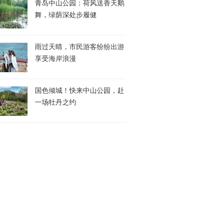
青岛中山公园：荷风送香天鹅
舞，绿荫深处步履健
雨过天晴，市民游客纷纷出游
享受海岸浪漫
国色倾城！快来中山公园，赴
一场牡丹之约