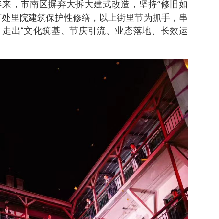
来，市南区摒弃大拆大建式改造，坚持“修旧如
百处里院建筑保护性修缮，以上街里节为抓手，串
走出“文化筑基、节庆引流、业态落地、长效运