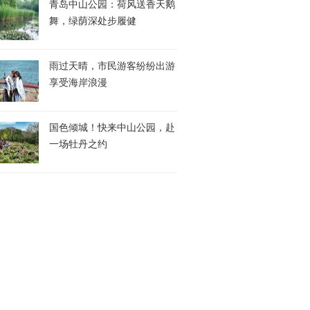
青岛中山公园：荷风送香天鹅
舞，绿荫深处步履健
雨过天晴，市民游客纷纷出游
享受海岸浪漫
国色倾城！快来中山公园，赴
一场牡丹之约