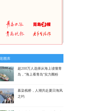
彩图库
超200万人选择从海上读懂青
岛，“海上看青岛”实力圈粉
暮染栈桥，人潮共赴夏日海风
之约