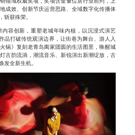
销领域权威奖项，奖项含金量位居行业前列，上
地成效、创新节庆运营思路、全域数字化传播体
，斩获殊荣。
耕内容创新，重塑老城年味内核，以沉浸式演艺
表的作品打破传统观演边界，让街巷为舞台、游人入
火锅》复刻老青岛阖家团圆的生活图景，唤醒城
灯古韵流淌，潮流音乐、新锐演出新潮绽放，古
焕发全新生机。