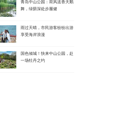
青岛中山公园：荷风送香天鹅
舞，绿荫深处步履健
雨过天晴，市民游客纷纷出游
享受海岸浪漫
国色倾城！快来中山公园，赴
一场牡丹之约