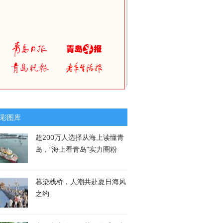
彩图库
超200万人选择从海上读懂青
岛，“海上看青岛”实力圈粉
暮染栈桥，人潮共赴夏日海风
之约