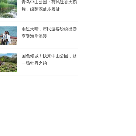
青岛中山公园：荷风送香天鹅
舞，绿荫深处步履健
雨过天晴，市民游客纷纷出游
享受海岸浪漫
国色倾城！快来中山公园，赴
一场牡丹之约