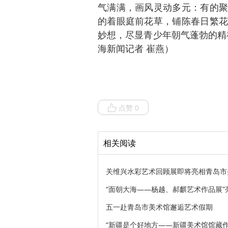
气满满，画风灵动多元：有的聚
的着眼庭前花草，铺陈春日繁花
妙想，尽显青少年朝气蓬勃的精
海新闻记者 崔燕）
点赞 0
相关阅读
关维兴水彩艺术回顾展即将亮相青岛市
“面朝大海——杨越、郝麒艺术作品展”
五一赴青岛市美术馆邂逅艺术假期
“新疆是个好地方——新疆美术馆馆藏