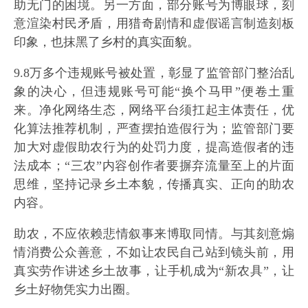
助无门的困境。另一方面，部分账号为博眼球，刻
意渲染村民矛盾，用猎奇剧情和虚假谣言制造刻板
印象，也抹黑了乡村的真实面貌。
9.8万多个违规账号被处置，彰显了监管部门整治乱
象的决心，但违规账号可能“换个马甲”便卷土重
来。净化网络生态，网络平台须扛起主体责任，优
化算法推荐机制，严查摆拍造假行为；监管部门要
加大对虚假助农行为的处罚力度，提高造假者的违
法成本；“三农”内容创作者要摒弃流量至上的片面
思维，坚持记录乡土本貌，传播真实、正向的助农
内容。
助农，不应依赖悲情叙事来博取同情。与其刻意煽
情消费公众善意，不如让农民自己站到镜头前，用
真实劳作讲述乡土故事，让手机成为“新农具”，让
乡土好物凭实力出圈。