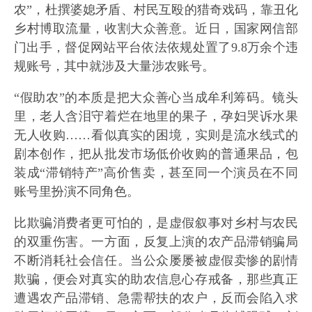
农”，杜撰婆媳矛盾、村民互殴的猎奇戏码，靠丑化
乡村博取流量，收割大众善意。近日，国家网信部
门出手，督促网站平台依法依规处置了9.8万余个违
规账号，其中就涉及大量涉农账号。
“假助农”的本质是把大众善心当成牟利筹码。镜头
里，老人含泪守着烂在地里的果子，孕妇哭诉水果
无人收购……看似真实的困境，实则是流水线式的
剧本创作，把从批发市场低价收购的普通果品，包
装成“滞销特产”高价售卖，甚至同一个演员在不同
账号里扮演不同角色。
比欺骗消费者更可怕的，是虚假叙事对乡村与农民
的双重伤害。一方面，反复上演的农产品滞销骗局
不断消耗社会信任。当公众屡屡被虚假卖惨的剧情
欺骗，便会对真实的助农信息心存戒备，那些真正
遭遇农产品滞销、急需帮扶的农户，反而会陷入求