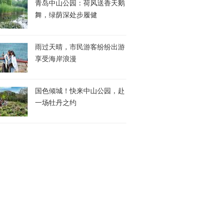
青岛中山公园：荷风送香天鹅
舞，绿荫深处步履健
雨过天晴，市民游客纷纷出游
享受海岸浪漫
国色倾城！快来中山公园，赴
一场牡丹之约