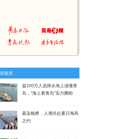
彩图库
超200万人选择从海上读懂青
岛，“海上看青岛”实力圈粉
暮染栈桥，人潮共赴夏日海风
之约