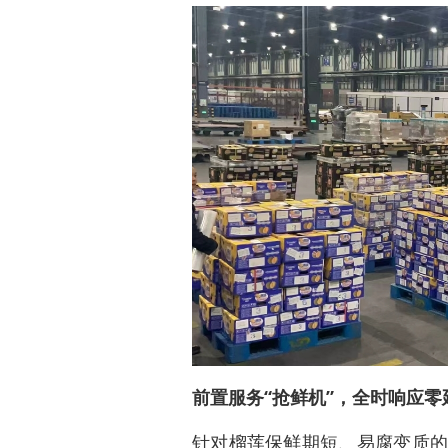
前置服务“抢鲜机”，全时响应零
针对榴莲保鲜期短、易腐变质的