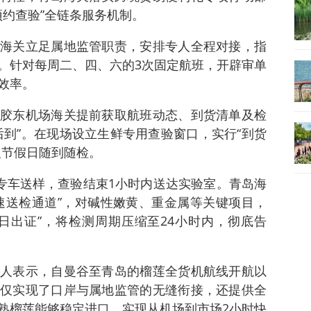
预约查验”全链条服务机制。
海关立足属地监管职责，安排专人全程对接，指
。针对每周二、四、六的3次固定航班，开辟审单
效率。
胶东机场海关提前获取航班动态、到货清单及检
后到”。在现场设立生鲜专用查验窗口，实行“到货
及节假日随到随检。
”专车送样，查验结束1小时内送达实验室。青岛海
速送检通道”，对碱性嫩黄、重金属等关键项目，
日出证”，将检测周期压缩至24小时内，彻底告
人表示，自曼谷至青岛的榴莲全货机航线开航以
仅实现了口岸与属地监管的无缝衔接，还提供全
熟榴莲能够稳定进口，实现从机场到市场2小时快