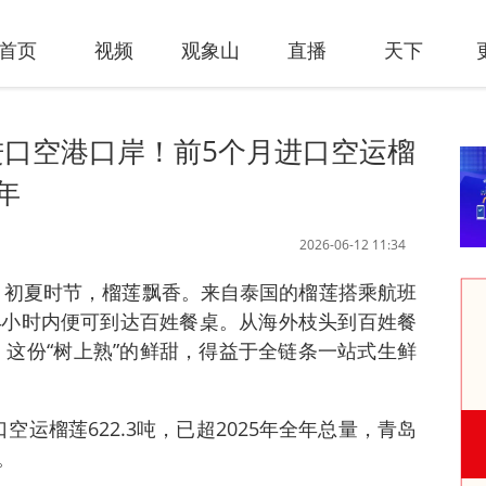
首页
视频
观象山
直播
天下
口空港口岸！前5个月进口空运榴
年
2026-06-12 11:34
讯 初夏时节，榴莲飘香。来自泰国的榴莲搭乘航班
4小时内便可到达百姓餐桌。从海外枝头到百姓餐
”，这份“树上熟”的鲜甜，得益于全链条一站式生鲜
运榴莲622.3吨，已超2025年全年总量，青岛
。