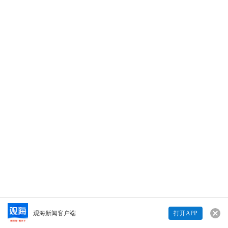
6月11日，演员陈创在社交平台分享了自己在台
东步行街的“逛吃”视频，称赞“很有意思”“不愧
是青岛”。（制作丨程雪涵 实习生 王楠 编辑丨
单蓓蓓）
946
946
打开观海
Copyright © 青岛日报社（集团）版权所有
“不愧是啤酒之城”，演员陈创现身青岛台东步行街，分
享“逛吃”日常
查看详情>>
观海新闻客户端
打开APP