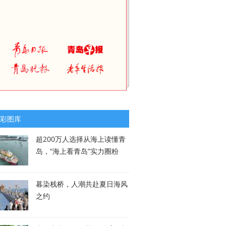
彩图库
超200万人选择从海上读懂青
岛，“海上看青岛”实力圈粉
暮染栈桥，人潮共赴夏日海风
之约