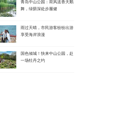
青岛中山公园：荷风送香天鹅
舞，绿荫深处步履健
雨过天晴，市民游客纷纷出游
享受海岸浪漫
国色倾城！快来中山公园，赴
一场牡丹之约