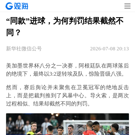
“同款”进球，为何判罚结果截然不
同？
新华社微信公号
2026-07-08 20:13
美加墨世界杯八分之一决赛，阿根廷队在两球落后
的绝境下，最终以3:2逆转埃及队，惊险晋级八强。
然而，赛后舆论并未聚焦在卫冕冠军的绝地反击
上，而是把裁判推到了风暴中心。导火索，是两次
过程相似、结果却截然不同的判罚。