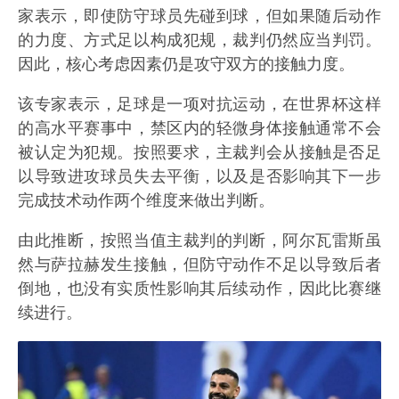
家表示，即使防守球员先碰到球，但如果随后动作
的力度、方式足以构成犯规，裁判仍然应当判罚。
因此，核心考虑因素仍是攻守双方的接触力度。
该专家表示，足球是一项对抗运动，在世界杯这样
的高水平赛事中，禁区内的轻微身体接触通常不会
被认定为犯规。按照要求，主裁判会从接触是否足
以导致进攻球员失去平衡，以及是否影响其下一步
完成技术动作两个维度来做出判断。
由此推断，按照当值主裁判的判断，阿尔瓦雷斯虽
然与萨拉赫发生接触，但防守动作不足以导致后者
倒地，也没有实质性影响其后续动作，因此比赛继
续进行。