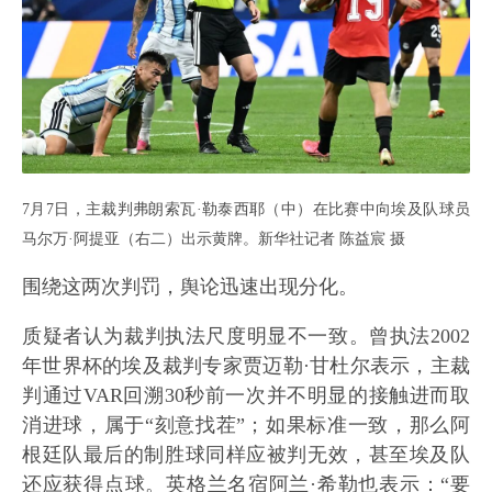
7月7日，主裁判弗朗索瓦·勒泰西耶（中）在比赛中向埃及队球员
马尔万·阿提亚（右二）出示黄牌。新华社记者 陈益宸 摄
围绕这两次判罚，舆论迅速出现分化。
质疑者认为裁判执法尺度明显不一致。曾执法2002
年世界杯的埃及裁判专家贾迈勒·甘杜尔表示，主裁
判通过VAR回溯30秒前一次并不明显的接触进而取
消进球，属于“刻意找茬”；如果标准一致，那么阿
根廷队最后的制胜球同样应被判无效，甚至埃及队
还应获得点球。英格兰名宿阿兰·希勒也表示：“要