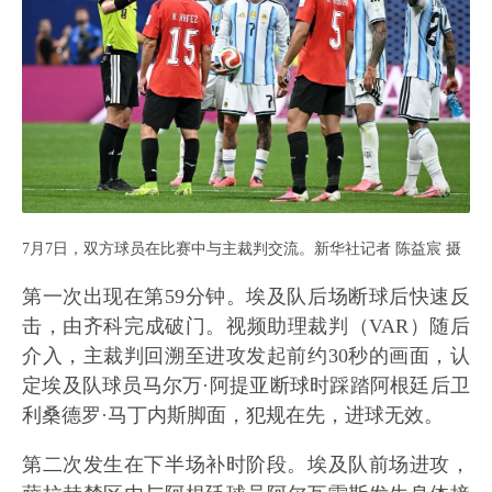
7月7日，双方球员在比赛中与主裁判交流。新华社记者 陈益宸 摄
第一次出现在第59分钟。埃及队后场断球后快速反
击，由齐科完成破门。视频助理裁判（VAR）随后
介入，主裁判回溯至进攻发起前约30秒的画面，认
定埃及队球员马尔万·阿提亚断球时踩踏阿根廷后卫
利桑德罗·马丁内斯脚面，犯规在先，进球无效。
第二次发生在下半场补时阶段。埃及队前场进攻，