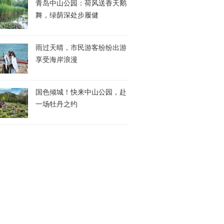
青岛中山公园：荷风送香天鹅
舞，绿荫深处步履健
雨过天晴，市民游客纷纷出游
享受海岸浪漫
国色倾城！快来中山公园，赴
一场牡丹之约