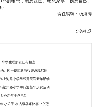
035的畅想，畅想祖国、畅想家乡、畅想自己。
锋）
责任编辑：杨海涛
分享到
习引导学生理解责任与担当
学幼儿园一键式紧急报警系统启用！
岛上海路小学组织开展迎新年活动
岛福州路小学举行迎新年庆祝活动
小举办新年主题活动
南“小乐手”在省级器乐比赛中夺冠