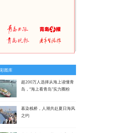
彩图库
超200万人选择从海上读懂青
岛，“海上看青岛”实力圈粉
暮染栈桥，人潮共赴夏日海风
之约