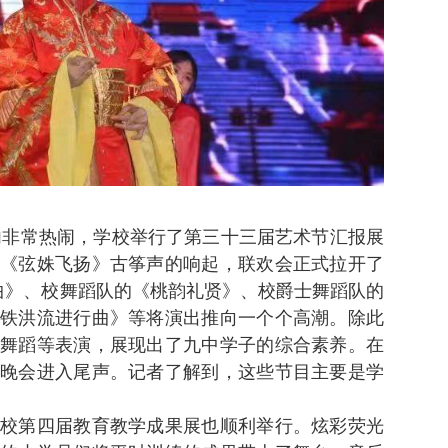
馆内非常热闹，学校举行了第三十三届艺术节汇报展
《弦姝飞扬》古筝声的响起，联欢会正式拉开了
曲》、校舞蹈队的《桃韵礼贤》、校爵士舞蹈队的
铁洪流进行曲》等将演出推向一个个高潮。除此
舞蹈等表演，展现出了九中学子的综合素养。在
晚会进入尾声。记者了解到，这些节目主要是学
校第四届教育教学成果展也顺利举行。炫彩荧光