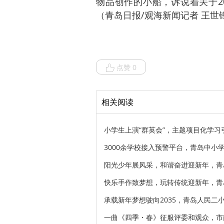
物品创作的小船，诉说着关于2
（青岛日报/观海新闻记者 王世
点赞 0
相关阅读
小学生上演“群英会”，主题项目化学
3000余学校接入预警平台，青岛中小
阳光少年展风采，和谐奋进迎新年，青
快乐手作致梦想，玩转传统迎新年，青
承载新年梦想驶向2035，青岛人民二
一曲《四季・春》征服评委和观众，市