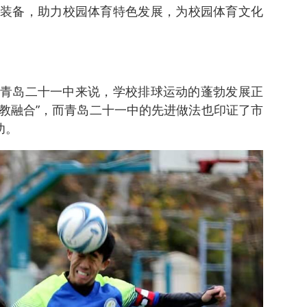
装备，助力校园体育特色发展，为校园体育文化
”的青岛二十一中来说，学校排球运动的蓬勃发展正
体教融合”，而青岛二十一中的先进做法也印证了市
功。