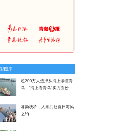
彩图库
超200万人选择从海上读懂青
岛，“海上看青岛”实力圈粉
暮染栈桥，人潮共赴夏日海风
之约