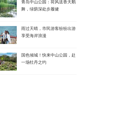
青岛中山公园：荷风送香天鹅
舞，绿荫深处步履健
雨过天晴，市民游客纷纷出游
享受海岸浪漫
国色倾城！快来中山公园，赴
一场牡丹之约