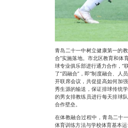
青岛二十一中树立健康第一的教
合”实施落地。市北区教育和体
球专业俱乐部进行通力合作，“联
了“四融合”，即“制度融合、人
开联席会议，共促提高如何加强
秀生源的输送，保证排球传统学
的男女排教练员进行每天排球队
合作壁垒。
在体教融合过程中，青岛二十一
体育训练方法与学校体育基本运