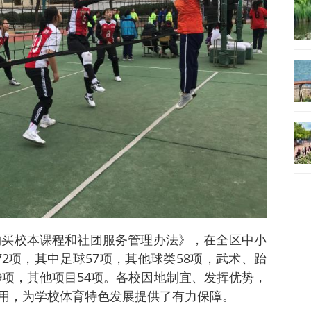
学购买校本课程和社团服务管理办法》，在全区中小
2项，其中足球57项，其他球类58项，武术、跆
49项，其他项目54项。各校因地制宜、发挥优势，
用，为学校体育特色发展提供了有力保障。