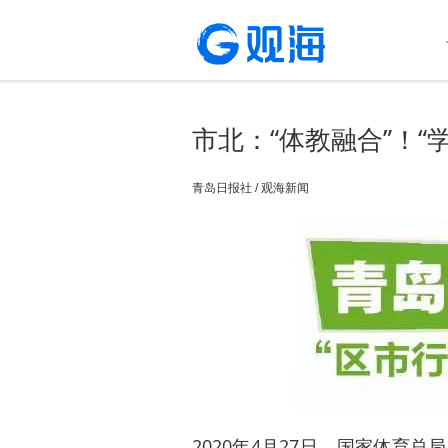
市北：“体教融合”！“
青岛日报社 / 观海新闻
2020年4月27日，国家体育