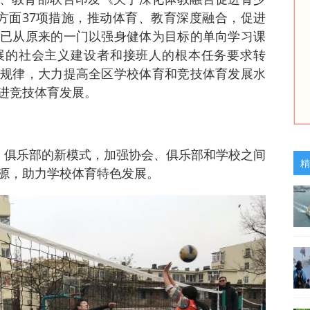
方面37项措施，推动体育、教育深度融合，促进
已从原来的一门以强身健体为目标的单向学习课
展的社会主义建设者和接班人的根本任务要求转
规律，大力提高全区学校体育和竞技体育发展水
进竞技体育发展。
、俱乐部的新模式，加强协会、俱乐部和学校之间
精
源，助力学校体育特色发展。