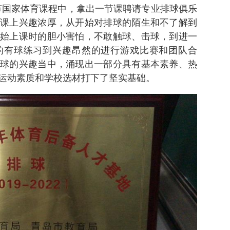
节国家体育课程中，拿出一节课聘请专业排球俱乐
课上兴趣浓厚，从开始对排球的陌生和不了解到
始上课时的胆小害怕，不敢触球、击球，到进一
的有球练习到兴趣昂然的进行游戏比赛和团队合
球的兴趣当中，涌现出一部分具有基本素养、热
运动素质和学校选材打下了坚实基础。