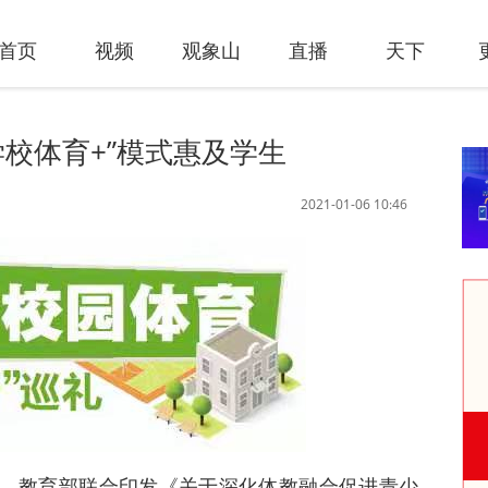
首页
视频
观象山
直播
天下
学校体育+”模式惠及学生
2021-01-06 10:46
总局、教育部联合印发《关于深化体教融合促进青少