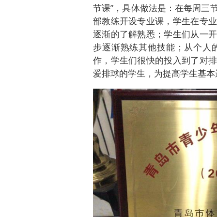
节课”，具体做法是：在每周三
部教练开设专业课，学生在专业
逐渐的了解熟悉；学生们从一开
步逐渐熟练其他技能；从个人
作，学生们很快的投入到了对排
爱排球的学生，为提高学生基本