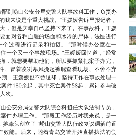
被分配到崂山公安分局交警大队事故科工作，负责办
的我来说是个重大挑战。”王媛媛告诉早报记者，
大，但是庆幸自己坚持下来了。在事故科，王媛
要面对各种血腥的场面和冰冷的尸体，法医进行
个过程进行记录和拍摄。 “那时候办公室在一
往一个又一个事故现场。”王媛媛回忆道，“经常
痛，就想要帮助他们，所以要抓紧把案子办完，
案件、冒着凌冽寒风挽起裤腿查看现场、不舍不弃
孕期，王媛媛也不曾退却，坚持工作在事故处理一
故案件180余起，其中死亡案件58起，累计参与破
7人次。
入崂山公安分局交警大队综合科担任大队法制专员，
案件办理工作。 “那段工作经历对我来说，是一
，她牵头创立了 “崂山交警大队行政复议调解前置
作效能。后来，随着青岛交警开始直播执法的尝