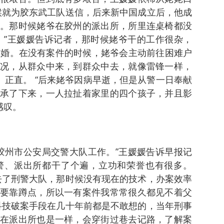
候就为胶东武工队送信，后来新中国成立后，他成
。那时候姥爷在胶州的派出所，所里连桌椅都没
 ”王媛媛告诉记者，那时候姥爷干的工作很杂，
结婚。在没有案件的时候，姥爷会主动前往困难户
况，从群众中来，到群众中去，就像雷锋一样，
、正直。 “后来姥爷因病早逝，但是从警一日奉献
承了下来，一人拉扯着家里的四个孩子，并且影
感叹。
在胶州市公安局交警大队工作。”王媛媛告诉早报记
警、派出所都干了个遍，立功和荣誉也有很多。
去了刑警大队，那时候没有现在的技术，办案效率
要靠蹲点，所以一有案件我常常很久都见不着父
科技破案手段在几十年前都是不敢想的，当年刑事
在派出所也是一样，会穿街过巷去记路，了解案