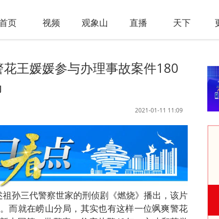
首页
视频
观象山
直播
天下
警花王媛媛参与办理事故案件180
场
2021-01-11 11:09
述祖孙三代警察世家的刑侦剧《燃烧》播出，该片
。而就在崂山分局，其实也有这样一位飒爽警花