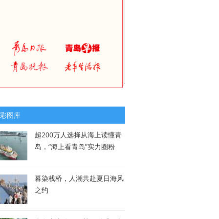
彩图库
超200万人选择从海上读懂青
岛，“海上看青岛”实力圈粉
暮染栈桥，人潮共赴夏日海风
之约