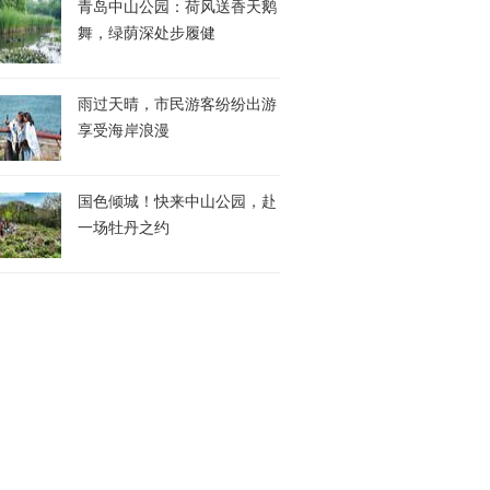
青岛中山公园：荷风送香天鹅
舞，绿荫深处步履健
雨过天晴，市民游客纷纷出游
享受海岸浪漫
国色倾城！快来中山公园，赴
一场牡丹之约