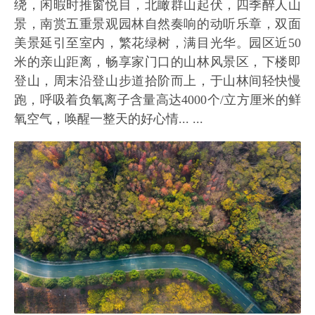
绕，闲暇时推窗悦目，北瞰群山起伏，四季醉人山
景，南赏五重景观园林自然奏响的动听乐章，双面
美景延引至室内，繁花绿树，满目光华。园区近50
米的亲山距离，畅享家门口的山林风景区，下楼即
登山，周末沿登山步道拾阶而上，于山林间轻快慢
跑，呼吸着负氧离子含量高达4000个/立方厘米的鲜
氧空气，唤醒一整天的好心情... ...