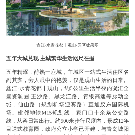
鑫江·水青花都丨观山-园区效果图
五年大城兑现 主城繁华生活咫尺在握
五年精琢，醇熟一座城，主城区一站式生活住区名
副其实，旁人眼中的艳羡，仅是观山生活的日常。
鑫江·水青花都丨观山，约5公里生活半径内凝汇全
盛资源圈:王沙路、黑龙江路、青银高速等脉动全
城，仙山路（规划机场迎宾路）直通胶东国际机
场。毗邻地铁M15规划线，家门口十余条公交路
线，从容日常出行。约500米步行尺度内，形成12年
目送式教育圈，政府公立小学已开建，与青岛城阳