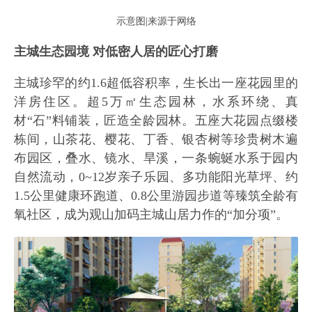
示意图|来源于网络
主城生态园境 对低密人居的匠心打磨
主城珍罕的约1.6超低容积率，生长出一座花园里的
洋房住区。超5万㎡生态园林，水系环绕、真
材“石”料铺装，匠造全龄园林。五座大花园点缀楼
栋间，山茶花、樱花、丁香、银杏树等珍贵树木遍
布园区，叠水、镜水、旱溪，一条蜿蜒水系于园内
自然流动，0~12岁亲子乐园、多功能阳光草坪、约
1.5公里健康环跑道、0.8公里游园步道等臻筑全龄有
氧社区，成为观山加码主城山居力作的“加分项”。