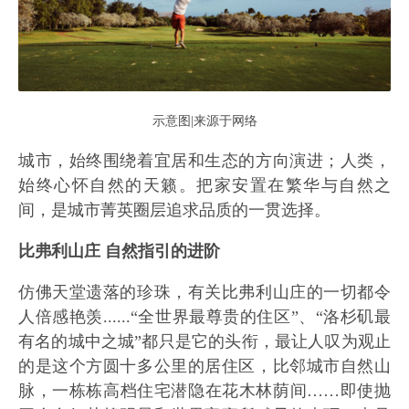
示意图|来源于网络
城市，始终围绕着宜居和生态的方向演进；人类，
始终心怀自然的天籁。把家安置在繁华与自然之
间，是城市菁英圈层追求品质的一贯选择。
比弗利山庄 自然指引的进阶
仿佛天堂遗落的珍珠，有关比弗利山庄的一切都令
人倍感艳羡......“全世界最尊贵的住区”、“洛杉矶最
有名的城中之城”都只是它的头衔，最让人叹为观止
的是这个方圆十多公里的居住区，比邻城市自然山
脉，一栋栋高档住宅潜隐在花木林荫间……即使抛