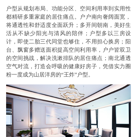
户型从规划布局、功能分区、空间利用率到实用性
都精研多重家庭的居住痛点。户户南向奢阔面宽，
将通透性和舒适度全面跃升；多开间朝南，美好生
活从不缺少阳光与清风的陪伴；户型多以三房设
计，即使二胎三代同堂也够住，不用担心换房；阳
台、飘窗多赠送面积提高空间利用率，户户皆双卫
的空间挑战，解决洗漱排队的居住痛点；南北通透
空气对流，打造会呼吸的健康好房子，凭借实力圈
粉一度成为山居洋房的“王炸”户型。