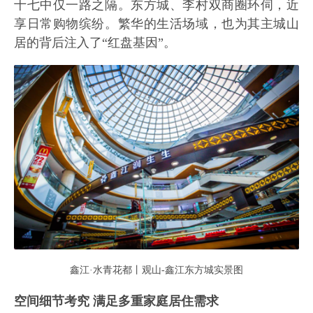
十七中仅一路之隔。东方城、李村双商圈环伺，近
享日常购物缤纷。繁华的生活场域，也为其主城山
居的背后注入了“红盘基因”。
鑫江·水青花都丨观山-鑫江东方城实景图
空间细节考究 满足多重家庭居住需求