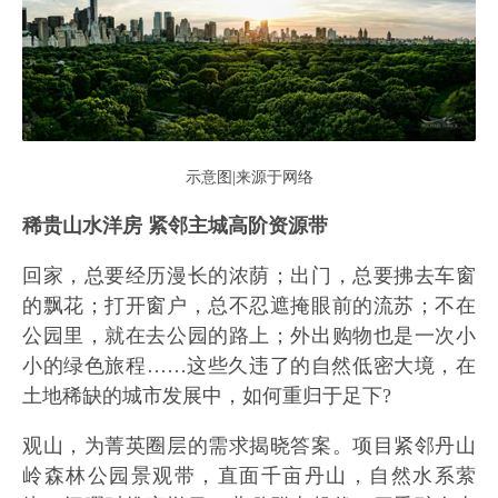
示意图|来源于网络
稀贵山水洋房 紧邻主城高阶资源带
回家，总要经历漫长的浓荫；出门，总要拂去车窗
的飘花；打开窗户，总不忍遮掩眼前的流苏；不在
公园里，就在去公园的路上；外出购物也是一次小
小的绿色旅程……这些久违了的自然低密大境，在
土地稀缺的城市发展中，如何重归于足下?
观山，为菁英圈层的需求揭晓答案。项目紧邻丹山
岭森林公园景观带，直面千亩丹山，自然水系萦