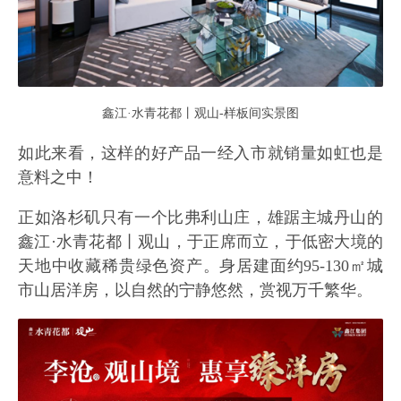
鑫江·水青花都丨观山-样板间实景图
如此来看，这样的好产品一经入市就销量如虹也是
意料之中！
正如洛杉矶只有一个比弗利山庄，雄踞主城丹山的
鑫江·水青花都丨观山，于正席而立，于低密大境的
天地中收藏稀贵绿色资产。身居建面约95-130㎡城
市山居洋房，以自然的宁静悠然，赏视万千繁华。