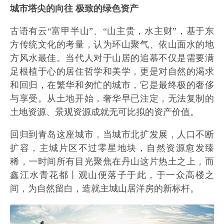
城市塔尖的向往 极致的绿色资产
古语有云“富甲半山”、“山主贵，水主财”，基于东
方传统文化的考量，认为环山聚气、依山面水的地
方风水最佳。当代人对于山居的追慕不仅是需要满
足根植于心的居住哲学和美学，更是对自然的渴求
和回归，在繁华和匆忙的城市，它是最终极的奢侈
与享受。从土地开始，奢华早已注定，无法复制的
土地资源、景观资源成就无可比拟的资产价值。
回归到青岛这座城市，当城市北扩发展，人口不断
扩容，主城片区不过零星地块，自然资源愈发臻
稀，一时间所有目光聚焦在丹山这片热土之上，而
鑫江水青花都丨观山便落子于此，于一众高楼之
间，为自然留白，造就主城山居洋房的新标杆。