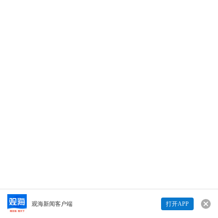
市人大代表，青岛饮料集团党委书记、董事长
王达建议：整合五四农场及其周边莱西、平
度、即墨三个区市的资源，打造智慧农业示范
平台、现代种苗发展平台、农业交易交流平
台，推进“双招双引”，形成示范引领效应。（青
岛日报社/观海新闻记者 陈通 梁睿 金璐丨责任
15
编辑 姚敏）
打开观海
15
奋斗2021·对话｜市人大代表王达：建设青岛农业国际合作
新平台
查看详情>>
Copyright © 青岛日报社（集团）版权所有
观海新闻客户端
打开APP