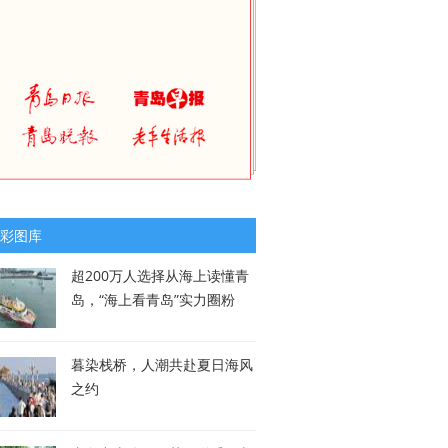
彩图库
超200万人选择从海上读懂青
岛，“海上看青岛”实力圈粉
暮染栈桥，人潮共赴夏日海风
之约