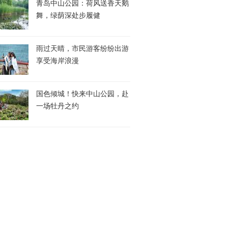
青岛中山公园：荷风送香天鹅
舞，绿荫深处步履健
雨过天晴，市民游客纷纷出游
享受海岸浪漫
国色倾城！快来中山公园，赴
一场牡丹之约