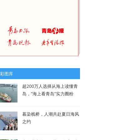
彩图库
超200万人选择从海上读懂青
岛，“海上看青岛”实力圈粉
暮染栈桥，人潮共赴夏日海风
之约