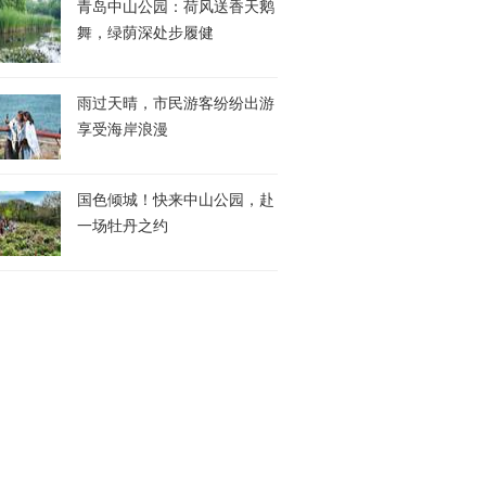
青岛中山公园：荷风送香天鹅
舞，绿荫深处步履健
雨过天晴，市民游客纷纷出游
享受海岸浪漫
国色倾城！快来中山公园，赴
一场牡丹之约