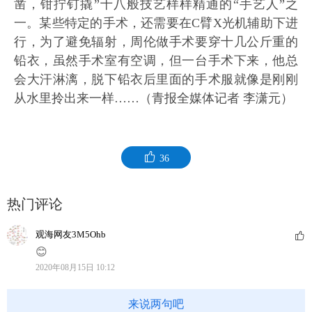
凿，钳拧钉撬”十八般技艺样样精通的“手艺人”之
一。某些特定的手术，还需要在C臂X光机辅助下进
行，为了避免辐射，周伦做手术要穿十几公斤重的
铅衣，虽然手术室有空调，但一台手术下来，他总
会大汗淋漓，脱下铅衣后里面的手术服就像是刚刚
从水里拎出来一样……
（青报全媒体记者 李潇元）
36
热门评论
观海网友3M5Ohb
😊
2020年08月15日 10:12
来说两句吧