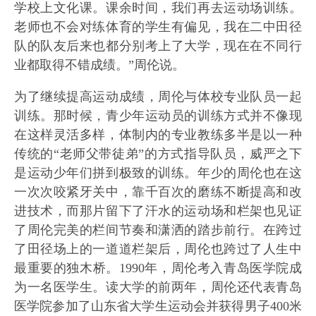
学校上文化课。课余时间，我们再去运动场训练。
老师也不会对练体育的学生有偏见，我在二中田径
队的队友后来也都分别考上了大学，现在在不同行
业都取得不错成绩。”周伦说。
为了继续提高运动成绩，周伦与体校专业队员一起
训练。那时候，青少年运动员的训练方式并不像现
在这样灵活多样，体制内的专业教练多半是以一种
传统的“老师父带徒弟”的方式指导队员，威严之下
是运动少年们拼到极致的训练。年少的周伦也在这
一次次咬紧牙关中，靠千百次的磨练不断提高和改
进技术，而那片留下了汗水的运动场和栏架也见证
了周伦完美的栏间节奏和潇洒的踏步前行。
在跨过
了田径场上的一道道栏架后，周伦也跨过了人生中
最重要的独木桥。1990年，周伦考入青岛医学院成
为一名医学生。读大学的前两年，周伦还代表青岛
医学院参加了山东省大学生运动会并获得男子400米