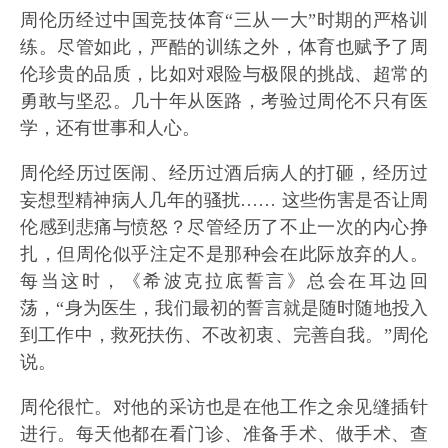
周伦历经过中国竞技体育“三从一大”时期的严格训
练。尽管如此，严酷的训练之外，体育也赋予了周
伦珍贵的品质，比如对艰险与极限的挑战、超常的
勇敢与坚忍。几十年从医路，考验过周伦不只有医
学，还有世事和人心。
周伦经历过医闹、经历过酒后病人的打砸，经历过
妄想型精神病人几年的骚扰…… 这些伤害是否让周
伦感到悲痛与愤怒？尽管经历了不止一次的内心挣
扎，但周伦似乎注定不是那种会在此际放弃的人。
每当这时，《希波克拉底誓言》总会在耳边回
荡，“身为医生，我们最初的誓言就是随时随地投入
到工作中，救死扶伤、不改初衷、完善自我。”周伦
说。
周伦很忙。对他的采访也是在他工作之余见缝插针
进行。每天他都在看门诊、准备手术、做手术、查