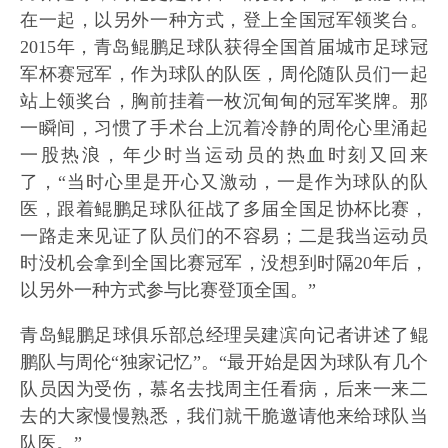
在一起，以另外一种方式，登上全国冠军领奖台。
2015年，青岛鲲鹏足球队获得全国首届城市足球冠
军杯赛冠军，作为球队的队医，周伦随队员们一起
站上领奖台，胸前挂着一枚沉甸甸的冠军奖牌。那
一瞬间，习惯了手术台上沉着冷静的周伦心里涌起
一股热浪，年少时当运动员的热血时刻又回来
了，“当时心里是开心又激动，一是作为球队的队
医，跟着鲲鹏足球队征战了多届全国足协杯比赛，
一路走来见证了队员们的不容易；二是我当运动员
时没机会拿到全国比赛冠军，没想到时隔20年后，
以另外一种方式参与比赛登顶全国。”
青岛鲲鹏足球俱乐部总经理吴建滨向记者讲述了鲲
鹏队与周伦“独家记忆”。“最开始是因为球队有几个
队员因为受伤，慕名去找周主任看病，后来一来二
去的大家慢慢熟悉，我们就干脆邀请他来给球队当
队医。”