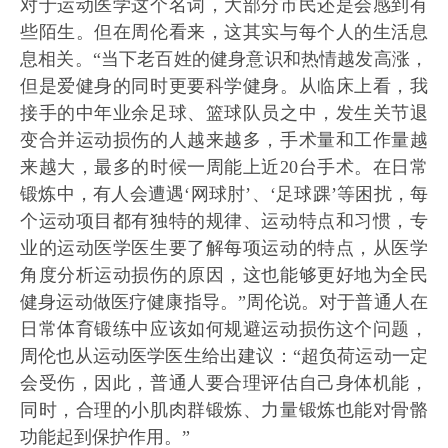
对于运动医学这个名词，大部分市民还是会感到有
些陌生。但在周伦看来，这其实与每个人的生活息
息相关。“当下老百姓的健身意识和热情越发高涨，
但是爱健身的同时更要科学健身。从临床上看，我
接手的中年业余足球、篮球队员之中，发生关节退
变合并运动损伤的人越来越多，手术量和工作量越
来越大，最多的时候一周能上近20台手术。在日常
锻炼中，有人会遭遇‘网球肘’、‘足球踝’等困扰，每
个运动项目都有独特的规律、运动特点和习惯，专
业的运动医学医生要了解每项运动的特点，从医学
角度分析运动损伤的原因，这也能够更好地为全民
健身运动做医疗健康指导。”周伦说。
对于普通人在
日常体育锻练中应该如何规避运动损伤这个问题，
周伦也从运动医学医生给出建议：“超负荷运动一定
会受伤，因此，普通人要合理评估自己身体机能，
同时，合理的小肌肉群锻炼、力量锻炼也能对骨骼
功能起到保护作用。”