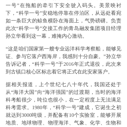
一号”在拖船的牵引下安全驶入码头。美景映衬
下，“科学一号”安稳地停靠在停泊区，从远处看宛
如一条巨大的鲸鱼横卧在海面上，气势磅礴。负责
此次“科学一号”交接工作的青岛融发集团项目经理
孙立华看到这一幕，难掩内心激动。
“这是咱们国家第一艘专业远洋科学考察船，能够见
证、参与它落户西海岸，我感到十分自豪。”孙立华
告诉记者，“科学一号”于2016年正式退役，此次来
到古镇口核心区标志着它将正式在此安家落户。
据相关报道，上个世纪七八十年代，我国还处于
从“海洋大国”向“海洋强国”的过渡期，当时的海洋
科考船很少，吨位也很小，在一定程度上无法满足
科考需求。1980年，“科学一号”建成，它诞生之初
就达到3000吨级，并配备有10个实验室，能够开展
地质、地球物理、物理海洋、气象、化学、生物和